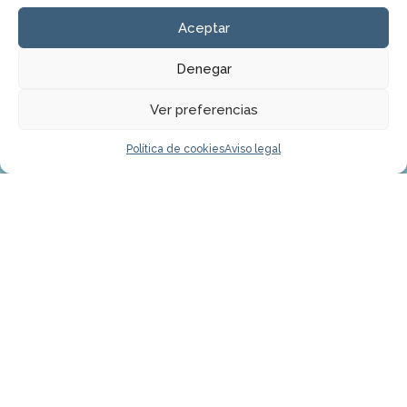
Aceptar
Denegar
Ver preferencias
2026
Sánchez Caballo
Política de cookies
Aviso legal
Clínica Dental
Aviso legal
Política de cookies
Política de
privacidad
Remitir a un paciente
Diagnósticos más avanzados basados en los
procedimientos menos invasivos disponibles