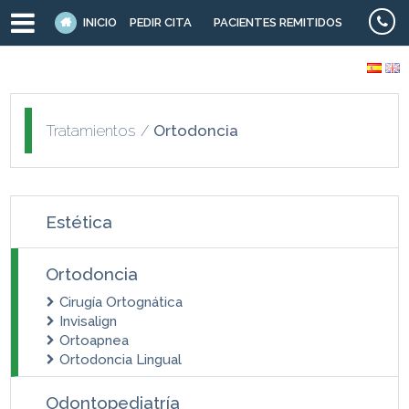
INICIO
PEDIR CITA
PACIENTES REMITIDOS
Tratamientos
/
Ortodoncia
Estética
Ortodoncia
Cirugía Ortognática
Invisalign
Ortoapnea
Ortodoncia Lingual
Odontopediatría